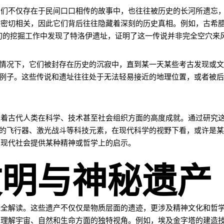
它们不仅存在于民间口口相传的故事中，也往往被历史的长河所遗忘
密切相关，因此它们背后往往隐藏着深刻的历史真相。例如，古希腊
初的挖掘工作中发现了特洛伊遗址，证明了这一传说并非完全空穴来
多情况下，它们被封存在历史的沉寂中，直到某一天某些考古发现或
的例子。这些传说和遗址往往处于无法轻易接近的地理位置，或者被
示着古代人类在科学、技术甚至社会组织方面的高度成就。通过研究
绘的飞行器、激光战斗等科技元素，在现代科学的视野下看，或许是
为现代社会提供某种精神或哲学上的启示。
文明与神秘遗产
完全解读。这些遗产不仅仅是物质层面的遗迹，更涉及精神文化和哲
在理解宇宙、自然和生命方面的独特视角。例如，埃及金字塔的建造