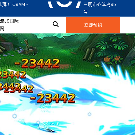
礼拜五 09AM -
三明市齐笨岛95
号
流J9国际
立即预约
网