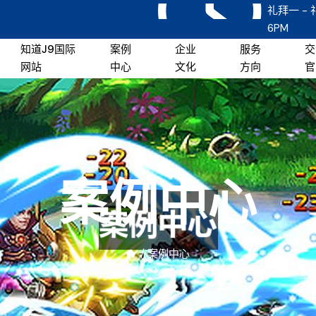
礼拜一 - 
6PM
知道j9国际
案例
企业
服务
交
网站
中心
文化
方向
官
案例中心
/
案例中心