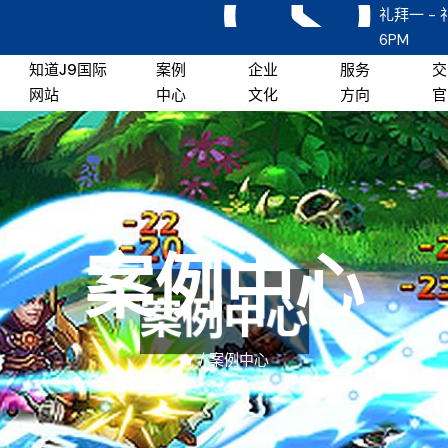
礼拜一 - 
6PM
知道j9国际
案例
企业
服务
交
网站
中心
文化
方向
官
案例中心
/
案例中心