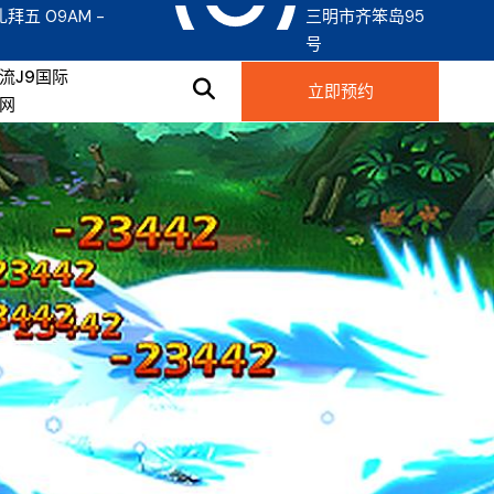
礼拜五 09AM -
三明市齐笨岛95
号
流J9国际
立即预约
网