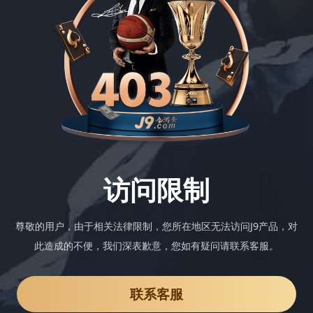
访问限制
尊敬的用户，由于相关法律限制，您所在地区无法访问J9产品，对
此造成的不便，我们深表歉意，您如有疑问请联系客服。
联系客服