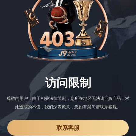
访问限制
尊敬的用户，由于相关法律限制，您所在地区无法访问J9产品，对
此造成的不便，我们深表歉意，您如有疑问请联系客服。
联系客服