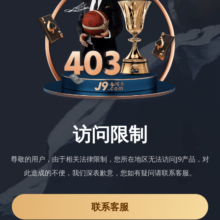
访问限制
尊敬的用户，由于相关法律限制，您所在地区无法访问J9产品，对
此造成的不便，我们深表歉意，您如有疑问请联系客服。
联系客服